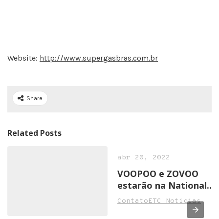
Website:
http://www.supergasbras.com.br
Share
Related Posts
abr 20, 2022
VOOPOO e ZOVOO
estarão na National
Convenience Show
ContatoETC Noticias
2022 em Birmingham