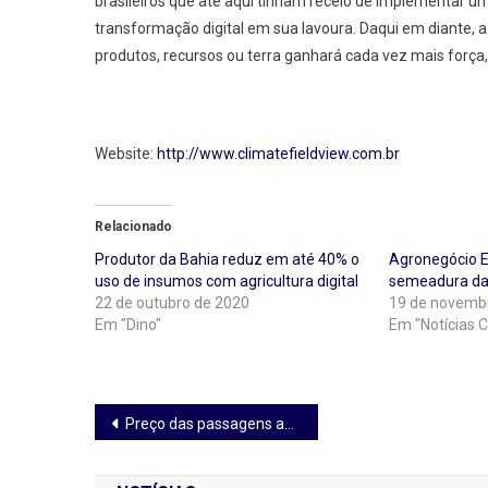
brasileiros que até aqui tinham receio de implementar um
transformação digital em sua lavoura. Daqui em diante, 
produtos, recursos ou terra ganhará cada vez mais força,
Website:
http://www.climatefieldview.com.br
Relacionado
Produtor da Bahia reduz em até 40% o
Agronegócio E
uso de insumos com agricultura digital
semeadura da
22 de outubro de 2020
19 de novemb
Em "Dino"
Em "Notícias C
Navegação
Preço das passagens aéreas pode ficar até 40% mais barato na Black Friday
de