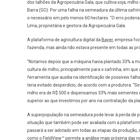
dos talhões da Agropecuária Gala, que cultiva soja, milh
Plant
Barra (GO). Por uma falha na semeadura da última safrin
o necessário em pelo menos 60 hectares. “O erro poderia
Lima, proprietária e gestora da Agropecuária Gala.
A plataforma de agricultura digital da
Bayer
, empresa foc
fazenda, mas ainda não estava presente em todas as pr
“Notamos depois que a máquina havia plantado 33% a mai
cultura de milho, principalmente para o safrinha, em que
ferramenta que auxilia na identificação de possíveis fa
teria evitado desperdício, de acordo com a produtora. 
milho era de R$ 500 e dispensamos 33% mais sementes qu
superior ao que investimos por ano na contratação da pl
A superpopulação na semeadura pode levar à perda de p
situação que também pode ser avaliada com a plataforma 
passará a ser adotado em todas as etapas da produção,
como o FieldView™ permite a análise mais próxima das n