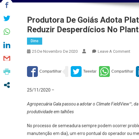
Produtora De Goiás Adota Plat
Reduzir Desperdícios No Plant
Dino
On
25 De Novembro De 2020
Leave A Comment
Prod
De
Goiá
Adot
Plat
25/11/2020 –
De
Agric
Agropecuária Gala passou a adotar o Climate FieldView™, da 
Digit
produtividade em talhões
Para
Redu
No processo de semeadura sempre podem ocorrer proble
Desp
manutenção em dia), um erro pontual do operador ou me
No