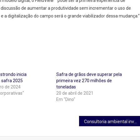
 modelo digital, o FieldView™ pode ser a primeira experiência de
a discussão de aumentar a produtividade sem incrementar o uso de
 e a digitalização do campo será o grande viabilizador dessa mudança.”
strondo inicia
Safra de grãos deve superar pela
 safra 2025
primeira vez 270 milhões de
ro de 2024
toneladas
orporativas"
20 de abril de 2021
Em "Dino"
Consultoria ambiental investe em qualificação de profissionais e valoriza a ciência no Brasil