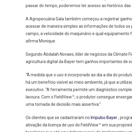
passar do tempo, poderemos ter acesso ao histórico das
A Agropecuária Gala também começou a registrar ganh
acessar de maneira simples as informações de todos os p
campo, a velocidade do maquinário e qual equipamento fo
afirma Monique.
Segundo Abdalah Novaes, líder de negócios da Climate Fie
agricultura digital da Bayer tem ganhos importantes de 
“À medida que o uso é incorporado ao dia a dia do produt
há um benefício visível ao meio ambiente, já que a utili
executivo. “A ferramenta permite um diagnóstico compl
lavoura. Com o FieldView™, o produtor consegue enxergar
uma tomada de decisão mais assertiva.”
Os clientes que se cadastraram no
Impulso Bayer
, progr
ativação da licença de uso do FieldView™ em sua proprie