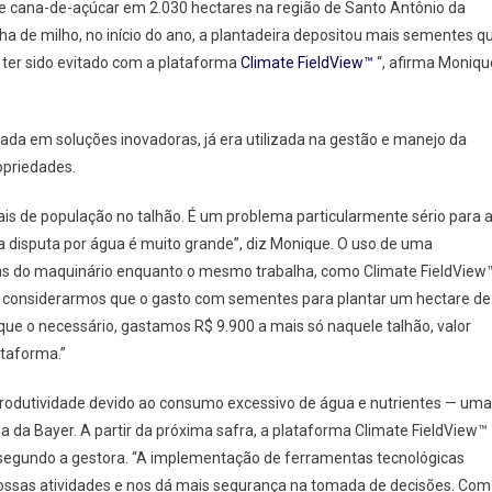
o e cana-de-açúcar em 2.030 hectares na região de Santo Antônio da
io
ha de milho, no início do ano, a plantadeira depositou mais sementes q
 ter sido evitado com a plataforma
Climate FieldView™
“, afirma Moniqu
ada em soluções inovadoras, já era utilizada na gestão e manejo da
opriedades.
s de população no talhão. É um problema particularmente sério para 
 a disputa por água é muito grande”, diz Monique. O uso de uma
lhas do maquinário enquanto o mesmo trabalha, como Climate FieldView
“Se considerarmos que o gasto com sementes para plantar um hectare de
e o necessário, gastamos R$ 9.900 a mais só naquele talhão, valor
ataforma.”
rodutividade devido ao consumo excessivo de água e nutrientes — uma
da Bayer. A partir da próxima safra, a plataforma Climate FieldView™
 segundo a gestora. “A implementação de ferramentas tecnológicas
ossas atividades e nos dá mais segurança na tomada de decisões. Com