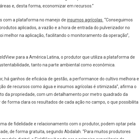
 áreas e, desta forma, economizar em recursos.”
os com a plataforma no manejo de
insumos agrícolas.
“Conseguimos
rodutos aplicados, a vazão e a hora de entrada do pulverizador no
i melhor na aplicação, facilitando o monitoramento da operação”,
ldView para a América Latina, o produtor que utiliza a plataforma de
sustentabilidade, tanto na parte ambiental como econômica.
or, há ganhos de eficácia de gestão, a performance do cultivo melhora e
zação de recursos como água e insumos agrícolas é otimizada”, afirma o
eto da propriedade, com um detalhamento por metro quadrado da
 de forma clara os resultados de cada ação no campo, o que possibilita
ama de fidelidade e relacionamento com o produtor, podem optar pela
dade, de forma gratuita, segundo Abdalah. “Para muitos produtores