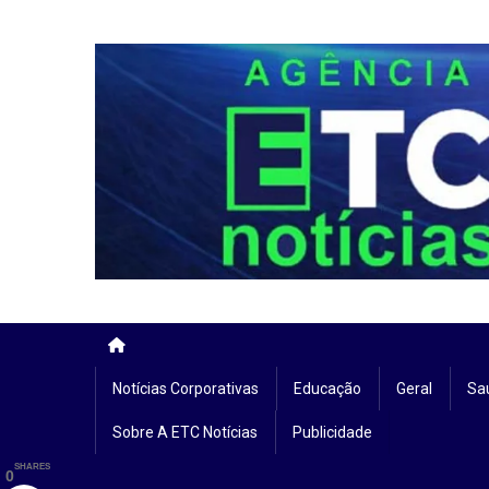
Skip
to
content
Notícias Corporativas
Educação
Geral
Sa
Sobre A ETC Notícias
Publicidade
SHARES
0