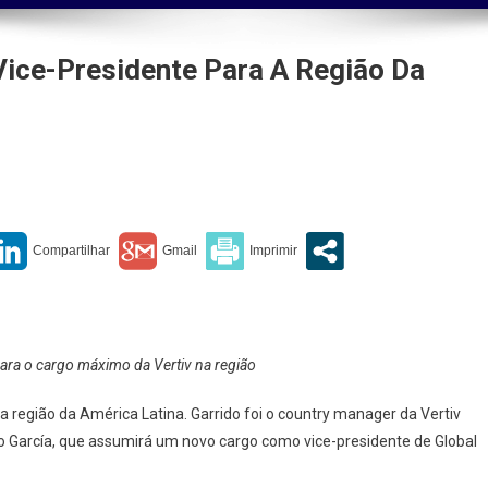
Vice-Presidente Para A Região Da
v
eia
el
ido
idente
para o cargo máximo da Vertiv na região
ão
a região da América Latina. Garrido foi o country manager da Vertiv
do García, que assumirá um novo cargo como vice-presidente de Global
ica
na