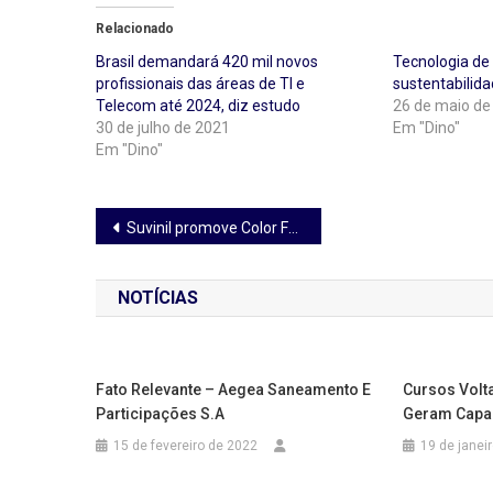
Relacionado
Brasil demandará 420 mil novos
Tecnologia de
profissionais das áreas de TI e
sustentabilid
Telecom até 2024, diz estudo
26 de maio de
30 de julho de 2021
Em "Dino"
Em "Dino"
Navegação
Suvinil promove Color Friday com descontos em produtos e soluções
de
NOTÍCIAS
Post
Fato Relevante – Aegea Saneamento E
Cursos Volt
Participações S.A
Geram Capac
15 de fevereiro de 2022
19 de janei