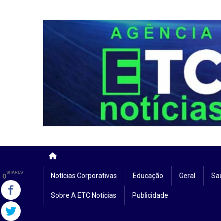
Skip
to
content
SHARES
Notícias Corporativas
Educação
Geral
Sa
0
Sobre A ETC Notícias
Publicidade