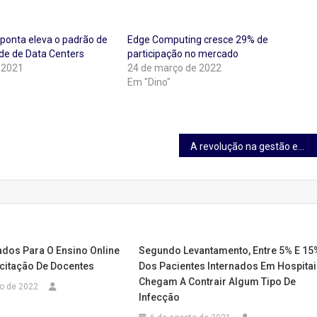
 ponta eleva o padrão de
Edge Computing cresce 29% de
ade de Data Centers
participação no mercado
 2021
24 de março de 2022
Em "Dino"
A revolução na gestão empresarial e a era das organizações ambidestrais
ados Para O Ensino Online
Segundo Levantamento, Entre 5% E 15
itação De Docentes
Dos Pacientes Internados Em Hospita
Chegam A Contrair Algum Tipo De
ro de 2022
Infecção