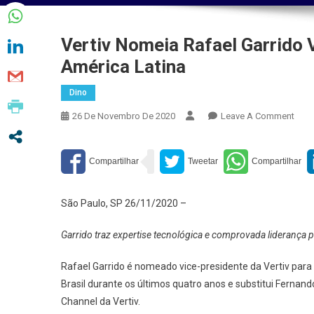
Vertiv Nomeia Rafael Garrido 
América Latina
Dino
On
26 De Novembro De 2020
Leave A Comment
Verti
Nom
Rafa
Garr
Vice-
São Paulo, SP 26/11/2020 –
Pres
Para
Garrido traz expertise tecnológica e comprovada liderança 
A
Regi
Rafael Garrido é nomeado vice-presidente da Vertiv para 
Da
Brasil durante os últimos quatro anos e substitui Fernan
Amér
Channel da Vertiv.
Lati