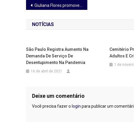
Navegação
Giuliana Flores promove duas ações especiais em novembro
de
NOTÍCIAS
Post
São Paulo Registra Aumento Na
Cemitério P
Demanda De Serviço De
Adultos E C
Desentupimento Na Pandemia
1 de novem
16 de abril de 2021
Deixe um comentário
Você precisa fazer o
login
para publicar um comentári