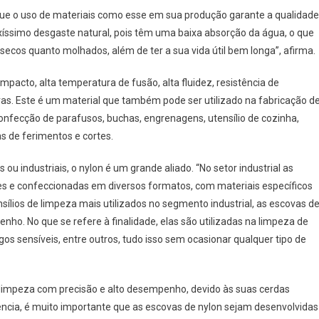
a que o uso de materiais como esse em sua produção garante a qualidade
xíssimo desgaste natural, pois têm uma baixa absorção da água, o que
os quanto molhados, além de ter a sua vida útil bem longa”, afirma.
mpacto, alta temperatura de fusão, alta fluidez, resistência de
utras. Este é um material que também pode ser utilizado na fabricação d
 confecção de parafusos, buchas, engrenagens, utensílio de cozinha,
as de ferimentos e cortes.
u industriais, o nylon é um grande aliado. “No setor industrial as
ades e confeccionadas em diversos formatos, com materiais específicos
nsílios de limpeza mais utilizados no segmento industrial, as escovas d
ho. No que se refere à finalidade, elas são utilizadas na limpeza de
igos sensíveis, entre outros, tudo isso sem ocasionar qualquer tipo de
a limpeza com precisão e alto desempenho, devido às suas cerdas
iência, é muito importante que as escovas de nylon sejam desenvolvidas