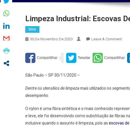
Limpeza Industrial: Escovas 
Dino
On
30 De Novembro De 2020
Leave A Comment
Limp
Indus
Esco
De
Nylo
São Paulo – SP 30/11/2020 –
Pod
Ser
Dentre os utensílios de limpeza mais utilizados no segmento 
Mais
desempenho.
Efic
O nylon é uma fibra sintética e o mais conhecido repres
e leve, ele foi desenvolvido como substituição às fibras n
inclusive quando o assunto é limpeza, pois as
escovas de