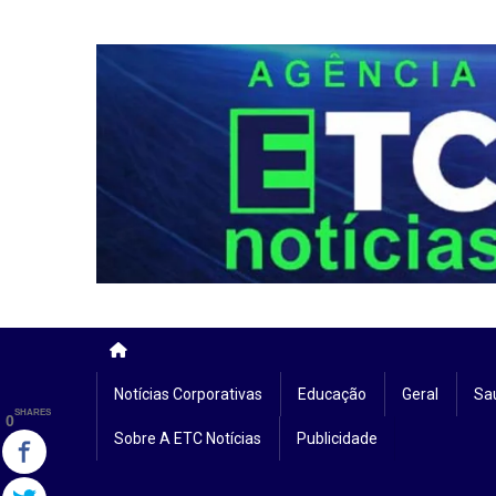
Skip
to
content
Notícias Corporativas
Educação
Geral
Sa
SHARES
0
Sobre A ETC Notícias
Publicidade