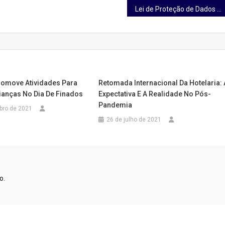
Lei de Proteção de Dados Pessoais já está valendo, mas ainda há tempo para se adequar antes de sanções
romove Atividades Para
Retomada Internacional Da Hotelaria: 
rianças No Dia De Finados
Expectativa E A Realidade No Pós-
Pandemia
bro de 2021
26 de julho de 2021
o.