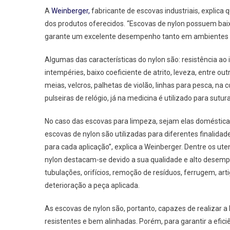
A
Weinberger,
fabricante de escovas industriais, explic
dos produtos oferecidos. “Escovas de nylon possuem bai
garante um excelente desempenho tanto em ambientes sec
Algumas das características do nylon são: resistência ao i
intempéries, baixo coeficiente de atrito, leveza, entre o
meias, velcros, palhetas de violão, linhas para pesca, na
pulseiras de relógio, já na medicina é utilizado para sutur
No caso das escovas para limpeza, sejam elas domésticas o
escovas de nylon são utilizadas para diferentes finalid
para cada aplicação”, explica a Weinberger. Dentre os ute
nylon destacam-se devido a sua qualidade e alto desempen
tubulações, orifícios, remoção de resíduos, ferrugem, art
deterioração a peça aplicada.
As escovas de nylon são, portanto, capazes de realizar 
resistentes e bem alinhadas. Porém, para garantir a efic