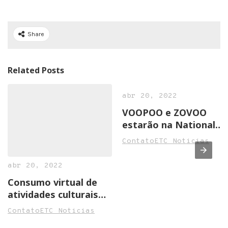
Share
Related Posts
abr 20, 2022
VOOPOO e ZOVOO
estarão na National
Convenience Show
ContatoETC Noticias
2022 em Birmingham
abr 20, 2022
Consumo virtual de
atividades culturais
cresce na pandemia
ContatoETC Noticias