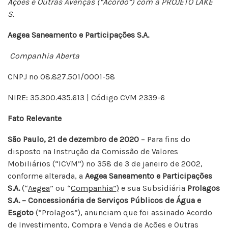
Ações e Outras Avenças (“Acordo”) com a PROJETO LAKE
S.
Aegea Saneamento e Participações S.A.
Companhia Aberta
CNPJ nº 08.827.501/0001-58
NIRE: 35.300.435.613 | Código CVM 2339-6
Fato Relevante
São Paulo, 21 de dezembro de 2020
– Para fins do
disposto na Instrução da Comissão de Valores
Mobiliários (“ICVM”) nº 358 de 3 de janeiro de 2002,
conforme alterada, a
Aegea Saneamento e Participações
S.A.
(“
Aegea
” ou “
Companhia”)
e sua Subsidiária
Prolagos
S.A. – Concessionária de Serviços Públicos de Água e
Esgoto
(“Prolagos”), anunciam que foi assinado Acordo
de Investimento, Compra e Venda de Ações e Outras