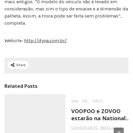
mais antigos. “O modelo do veículo não é levado em
consideração, mas sim o tipo de encaixe e a dimensão da
palheta. Assim, a troca pode ser feita sem problemas”,
completa.
Website:
http://dyna.com.br/
Share
Related Posts
abr 20, 2022
VOOPOO e ZOVOO
estarão na National
Convenience Show
ContatoETC Noticias
2022 em Birmingham