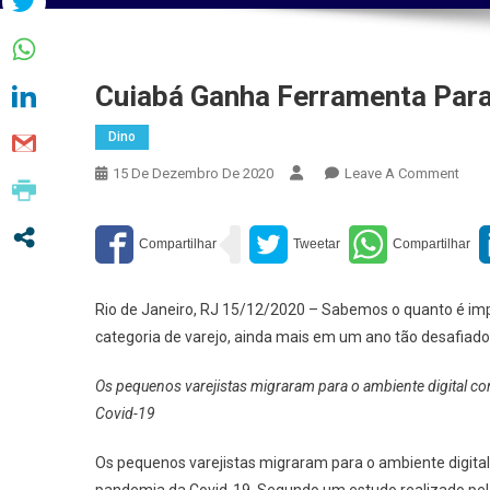
Cuiabá Ganha Ferramenta Para 
Dino
On
15 De Dezembro De 2020
Leave A Comment
Cuia
Gan
Ferr
Para
Digit
Rio de Janeiro, RJ 15/12/2020 – Sabemos o quanto é impo
Peq
categoria de varejo, ainda mais em um ano tão desafiado
Vare
Os pequenos varejistas migraram para o ambiente digital 
Covid-19
Os pequenos varejistas migraram para o ambiente digita