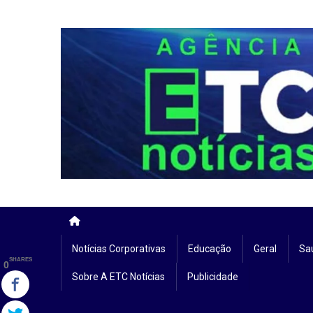
Skip
to
content
Notícias Corporativas
Educação
Geral
Sa
SHARES
0
Sobre A ETC Notícias
Publicidade