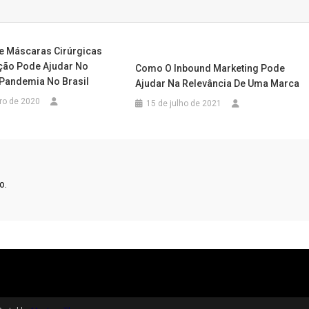
e Máscaras Cirúrgicas
ção Pode Ajudar No
Como O Inbound Marketing Pode
 Pandemia No Brasil
Ajudar Na Relevância De Uma Marca
ro de 2020
15 de julho de 2021
o.