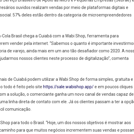
 Serviço Brasileiro de Apoio às Micro e Pequenas Empresas (Sebrae) 
resários ouvidos realizam vendas por meio de plataformas digitais e
to social. 57% deles estão dentro da categoria de microempreendedores
a-Cola Brasil chega a Cuiabá com a Wabi Shop, ferramenta para
uerem vender pela internet. “Sabemos o quanto é importante investirmo
goria de varejo, ainda mais em um ano tão desafiador como 2020. A nos
ajudarmos nossos clientes neste processo de digitalização”, comenta
mais de Cuiabá podem utilizar a Wabi Shop de forma simples, gratuita e
o todo é feito pelo site
https://sale.wabishop.app/
e em poucos cliques
. Com a solução, o comerciante ganha um novo canal de vendas capaz de
uma linha direta de contato com ele. Já os clientes passam a ter a opçã
ácil comunicação.
 Shop para todo o Brasil. “Hoje, um dos nossos objetivos é mostrar aos
o caminho para que muitos negócios incrementem suas vendas e possa