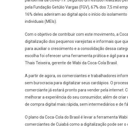
pandemia da Covid-19. Segundo um estudo realizado pelo
pela Fundação Getúlio Vargas (FGV), 67% dos 7,5 mil emp
16% deles aderiram ao digital após o início do isolamen
individuais (MEIs).
Com o objetivo de contribuir com este movimento, a Coc
digitalização dos pequenos varejistas e informais que q
para auxiliar o crescimento e a consolidação dessa cate
escolha foi oferecer uma ferramenta prática e ágil para 
Thais Teixeira, gerente de Wabi da Coca-Cola Brasil.
A partir de agora, os comerciantes e trabalhadores infor
sem burocracia para digitalizar seus cardápios. O process
comerciante já estará pronto para vender pela internet
melhorar a experiência do seu consumidor, além de criar 
de compra digital mais rápida, sem intermediários e de f
O plano da Coca-Cola do Brasil é levar a ferramenta Wabi
comerciantes de Cuiabá como a digitalização pode ser 