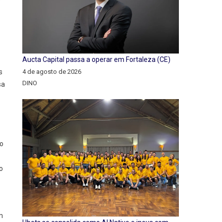
e
Aucta Capital passa a operar em Fortaleza (CE)
4 de agosto de 2026
s
DINO
sa
 o
o
m