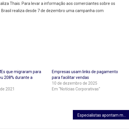
naliza Thais. Para levar a informação aos comerciantes sobre os
ola Brasil realiza desde 7 de dezembro uma campanha com
Es que migraram para
Empresas usam links de pagamento
ceu 208% durante a
para facilitar vendas
10 de dezembro de 2025
 de 2021
Em "Notícias Corporativas"
Especialistas apontam melhora na economia brasileira para 2021