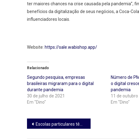
ter maiores chances na crise causada pela pandemia”, fi
benefícios da digitalização de seus negócios, a Coca-C
influenciadores locais.
Website:
https://sale.wabishop.app/
Relacionado
Segundo pesquisa, empresas
Número de PM
brasileiras migraram para o digital
o digital cres
durante pandemia
pandemia
30 de julho de 2021
11 de outubro
Em "Dino"
Em "Dino"
Navegação
Escolas particulares têm queda de 63% na taxa de rematrícula
de