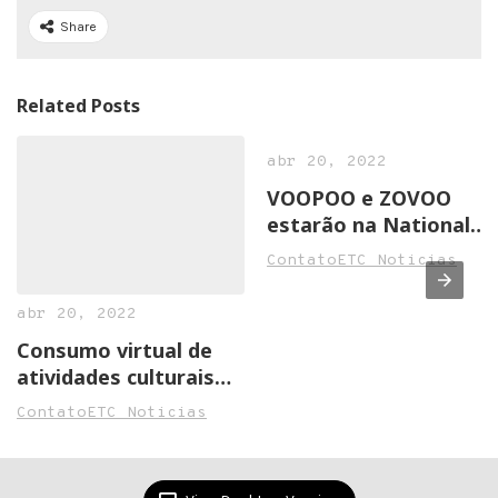
Share
Related Posts
abr 20, 2022
VOOPOO e ZOVOO
estarão na National
Convenience Show
ContatoETC Noticias
2022 em Birmingham
abr 20, 2022
Consumo virtual de
atividades culturais
cresce na pandemia
ContatoETC Noticias