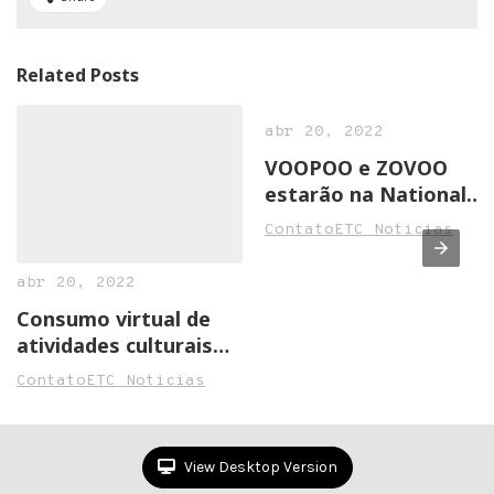
Related Posts
abr 20, 2022
VOOPOO e ZOVOO
estarão na National
Convenience Show
ContatoETC Noticias
2022 em Birmingham
abr 20, 2022
Consumo virtual de
atividades culturais
cresce na pandemia
ContatoETC Noticias
View Desktop Version